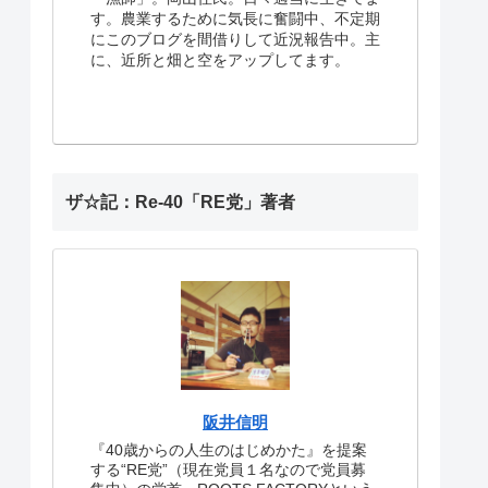
す。農業するために気長に奮闘中、不定期
にこのブログを間借りして近況報告中。主
に、近所と畑と空をアップしてます。
ザ☆記：Re-40「RE党」著者
阪井信明
『40歳からの人生のはじめかた』を提案
する“RE党”（現在党員１名なので党員募