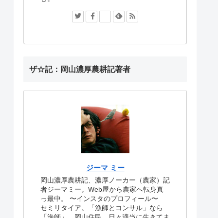
ザ☆記：岡山濃厚農耕記著者
ジーマ ミー
岡山濃厚農耕記、濃厚ノーカー（農家）記
者ジーマミー。Web屋から農家へ転身真
っ最中。
〜インスタのプロフィール〜
セミリタイア。「漁師とコンサル」なら
「漁師」。岡山住民。日々適当に生きてま