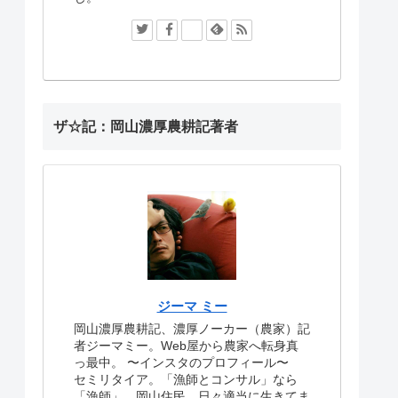
ザ☆記：岡山濃厚農耕記著者
ジーマ ミー
岡山濃厚農耕記、濃厚ノーカー（農家）記
者ジーマミー。Web屋から農家へ転身真
っ最中。
〜インスタのプロフィール〜
セミリタイア。「漁師とコンサル」なら
「漁師」。岡山住民。日々適当に生きてま