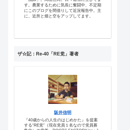
す。農業するために気長に奮闘中、不定期
にこのブログを間借りして近況報告中。主
に、近所と畑と空をアップしてます。
ザ☆記：Re-40「RE党」著者
阪井信明
『40歳からの人生のはじめかた』を提案
する“RE党”（現在党員１名なので党員募