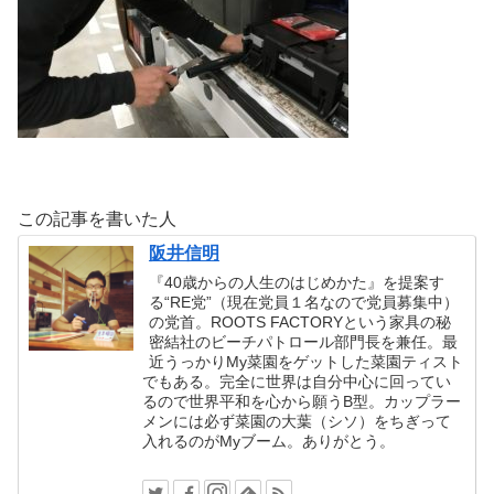
この記事を書いた人
阪井信明
『40歳からの人生のはじめかた』を提案す
る“RE党”（現在党員１名なので党員募集中）
の党首。ROOTS FACTORYという家具の秘
密結社のビーチパトロール部門長を兼任。最
近うっかりMy菜園をゲットした菜園ティスト
でもある。完全に世界は自分中心に回ってい
るので世界平和を心から願うB型。カップラー
メンには必ず菜園の大葉（シソ）をちぎって
入れるのがMyブーム。ありがとう。