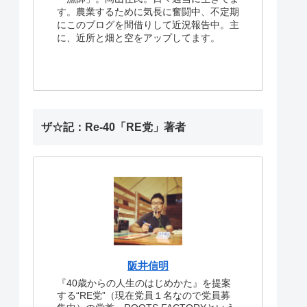
す。農業するために気長に奮闘中、不定期
にこのブログを間借りして近況報告中。主
に、近所と畑と空をアップしてます。
ザ☆記：Re-40「RE党」著者
阪井信明
『40歳からの人生のはじめかた』を提案
する“RE党”（現在党員１名なので党員募