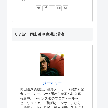
ザ☆記：岡山濃厚農耕記著者
ジーマ ミー
岡山濃厚農耕記、濃厚ノーカー（農家）記
者ジーマミー。Web屋から農家へ転身真
っ最中。
〜インスタのプロフィール〜
セミリタイア。「漁師とコンサル」なら
「漁師」。岡山住民。日々適当に生きてま