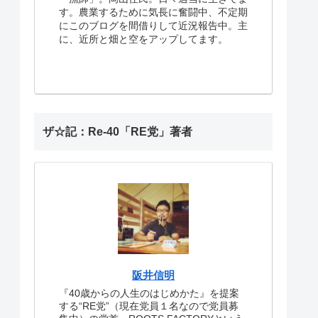
す。農業するために気長に奮闘中、不定期
にこのブログを間借りして近況報告中。主
に、近所と畑と空をアップしてます。
ザ☆記：Re-40「RE党」著者
阪井信明
『40歳からの人生のはじめかた』を提案
する“RE党”（現在党員１名なので党員募