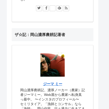
ザ☆記：岡山濃厚農耕記著者
ジーマ ミー
岡山濃厚農耕記、濃厚ノーカー（農家）記
者ジーマミー。Web屋から農家へ転身真
っ最中。
〜インスタのプロフィール〜
セミリタイア。「漁師とコンサル」なら
「漁師」。岡山住民。日々適当に生きてま