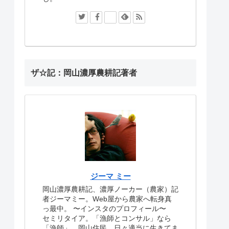
ザ☆記：岡山濃厚農耕記著者
ジーマ ミー
岡山濃厚農耕記、濃厚ノーカー（農家）記
者ジーマミー。Web屋から農家へ転身真
っ最中。
〜インスタのプロフィール〜
セミリタイア。「漁師とコンサル」なら
「漁師」。岡山住民。日々適当に生きてま