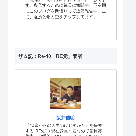
す。農業するために気長に奮闘中、不定期
にこのブログを間借りして近況報告中。主
に、近所と畑と空をアップしてます。
ザ☆記：Re-40「RE党」著者
阪井信明
『40歳からの人生のはじめかた』を提案
する“RE党”（現在党員１名なので党員募